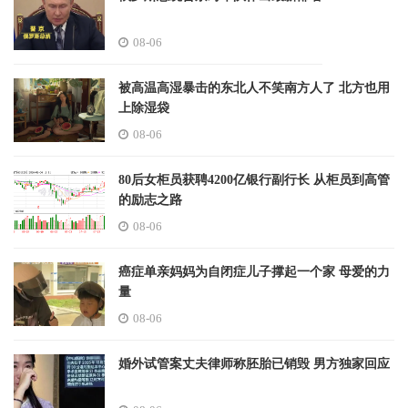
08-06
被高温高湿暴击的东北人不笑南方人了 北方也用
上除湿袋
08-06
80后女柜员获聘4200亿银行副行长 从柜员到高管
的励志之路
08-06
癌症单亲妈妈为自闭症儿子撑起一个家 母爱的力
量
08-06
婚外试管案丈夫律师称胚胎已销毁 男方独家回应