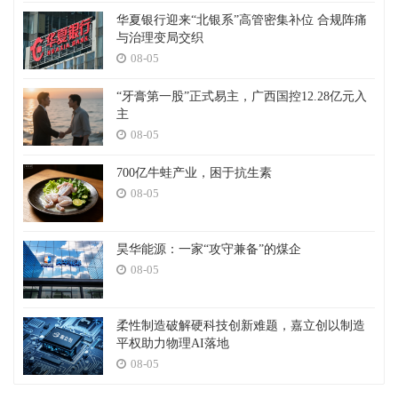
华夏银行迎来“北银系”高管密集补位 合规阵痛
与治理变局交织
08-05
“牙膏第一股”正式易主，广西国控12.28亿元入
主
08-05
700亿牛蛙产业，困于抗生素
08-05
昊华能源：一家“攻守兼备”的煤企
08-05
柔性制造破解硬科技创新难题，嘉立创以制造
平权助力物理AI落地
08-05