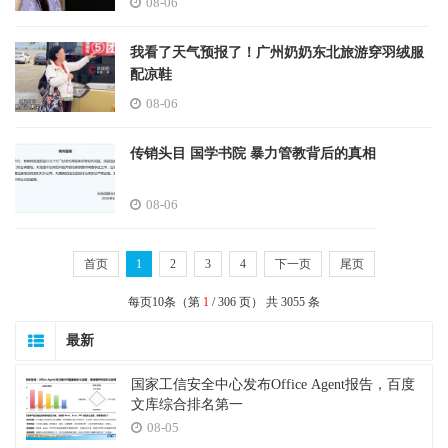
08-06
我看了天气预报了！广州奶奶东北旅游穿羽绒服
配凉鞋
08-06
传销头目 国学书院 暴力管教背后的真相
08-06
首页
1
2
3
4
下一页
尾页
每页10条（第
1
/ 306 页） 共 3055 条
最新
国家工信安全中心发布Office Agent报告，百度
文库综合排名第一
08-05