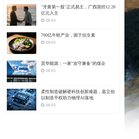
“牙膏第一股”正式易主，广西国控12.28
亿元入主
08-05
700亿牛蛙产业，困于抗生素
08-05
昊华能源：一家“攻守兼备”的煤企
08-05
柔性制造破解硬科技创新难题，嘉立创
以制造平权助力物理AI落地
08-05