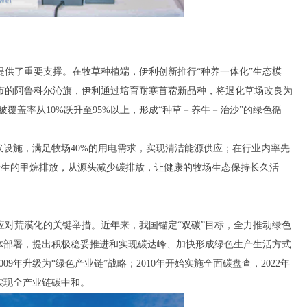
供了重要支撑。在牧草种植端，伊利创新推行“种养一体化”生态模
市的阿鲁科尔沁旗，伊利通过培育耐寒苜蓿新品种，将退化草场改良为
被覆盖率从10%跃升至95%以上，形成“种草－养牛－治沙”的绿色循
伏设施，满足牧场40%的用电需求，实现清洁能源供应；在行业内率先
胃产生的甲烷排放，从源头减少碳排放，让健康的牧场生态保持长久活
对荒漠化的关键举措。近年来，我国锚定“双碳”目标，全力推动绿色
体部署，提出积极稳妥推进和实现碳达峰、加快形成绿色生产生活方式
09年升级为“绿色产业链”战略；2010年开始实施全面碳盘查，2022年
前实现全产业链碳中和。