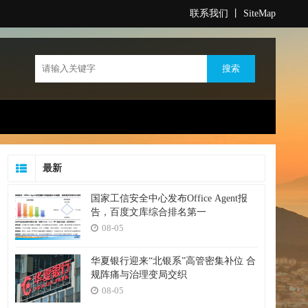
联系我们
丨
SiteMap
最新
国家工信安全中心发布Office Agent报
告，百度文库综合排名第一
08-05
华夏银行迎来“北银系”高管密集补位 合
规阵痛与治理变局交织
08-05