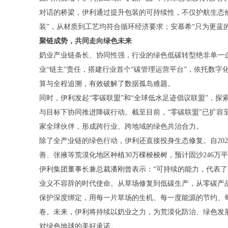
对话的桥梁，伊利通过提升包装的可持续性，不仅护航生态
装”，从材质到工艺均符合循环经济要求；安慕希“只为更蓝
聚链成势，共同走向绿色未来
奶业产业链条长、协同性强，行业的绿色低碳转型绝非单一
业“链主”责任，搭建行业首个“碳管理运营平台”，依托数
算与全程追溯，有效破解了数据孤岛难题。
同时，伊利发起“零碳联盟”和“全球低水足迹倡议联盟”，探
与目标下协同推进降碳行动。截至目前，“零碳联盟”已扩容至1
家全球伙伴，形成跨行业、跨地域的绿色共治合力。
除了全产业链的绿色行动，伊利还直接投身生态修复。自20
善、张掖等荒漠化地区种植30万棵梭梭树，预计固沙246万
伊利集团董事长兼总裁潘刚曾表示：“可持续的能力，代表了
业义不容辞的时代使命。从草场修复到低碳生产，从零碳产
保护深度绑定，用每一片草场的生机、每一度能源的节约、
卷。未来，伊利将持续以奶业之力，为荒漠化防治、绿色发
对绿色地球的美好承诺。