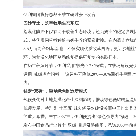
伊利集团执行总裁王维在研讨会上发言
固沙守土，筑牢牧场生态基底
荒漠化防治不仅有助于改善生态环境，还为奶业的稳定发展提
式，将优质饲草料种植与奶牛养殖紧密衔接。在内蒙古赤峰
5.5万亩高产饲草基地，不仅实现优质牧草自给，更让沙地植
环，为荒漠化地区草场修复提供可复制的实践样本。
在奶牛养殖环节，伊利采用“牧光互补”模式，在牧场建设光
运用“减碳增产饲料”，该饲料可降低20%—30%因奶牛瘤
力。
锚定“双碳”，重塑绿色制造新模式
气候变化对土地荒漠化产生深刻影响，推动绿色低碳转型是应
低碳发展。特别是“十五五”规划纲要对建设美丽中国作出具
等重大举措。早在2007年，伊利便提出“绿色领导力”概念，20
发布中国食品行业首个“双碳”目标及路线图，承诺2050年