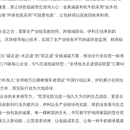
修复，更让绿色低碳理念浸润人心：金典减碳有机牛奶采用“如木包
的海”环保包装采用“可脱墨包装”，让包材得以高效回收再利用。
企业之功，需要全产业链高效协同、跨领域联动。伊利主动承担奶
字化、区块链等核心技术，实现了全产业链各环节的碳排放监测、精准核
索出“碳足迹+水足迹”的“双足迹”全链减碳方案，推动全行业在统一标准
79家核心企业，92%完成低碳转型；“全球低水足迹倡议联盟”汇聚60
23年加入“全球植万亿棵树领军者倡议”中国行动以来，伊利累计在阿拉
平方米，用实际行动为大地添绿。
企业的未来领导力。”荒漠化防治是一场久久为功的生态战役，更是企
品创新到行业共建共治，伊利以全产业链绿色实践，将奶业发展与生态
每一份包装的减量、每一棵树苗的生长，书写着守护地球家园的责任答
展注入新动能，让荒漠变绿洲、让低碳成常态、让每一杯牛奶都承载着